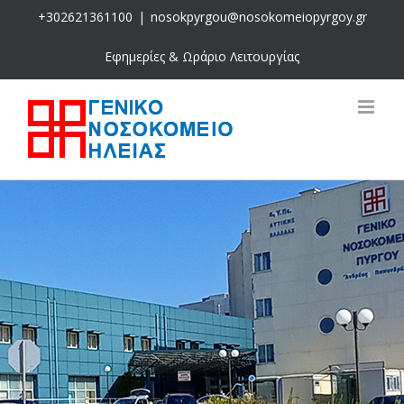
Skip
+302621361100
|
nosokpyrgou@nosokomeiopyrgoy.gr
to
content
Εφημερίες & Ωράριο Λειτουργίας