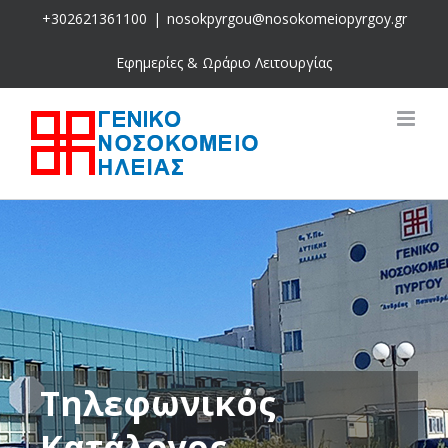
Skip
+302621361100
|
nosokpyrgou@nosokomeiopyrgoy.gr
to
content
Εφημερίες & Ωράριο Λειτουργίας
Τηλεφωνικός
Κατάλογος