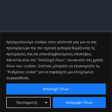
Χρησιμοποιούμε cookies στον ιστότοπό μας για να σας
προσφέρουμε την πιο σχετική εμπειρία θυμίζοντας τις
προτιμήσεις σας και επαναλαμβανόμενες επισκέψεις.
Κάνοντας κλικ στο "Αποδοχή όλων", συναινείτε στη χρήση
όλων των cookies. Ωστόσο, μπορείτε να επισκεφτείτε τις
"Ρυθμίσεις cookie" για να παράσχετε μια ελεγχόμενη
συγκατάθεση.
Copyright ©
2026 Γενικό Νοσοκομείο Ηλείας |All Rights
Reserved
2026 | Developed by
iSmart
Αποδοχή Όλων
Facebook
Προσαρμογή
Απόρριψη Όλων