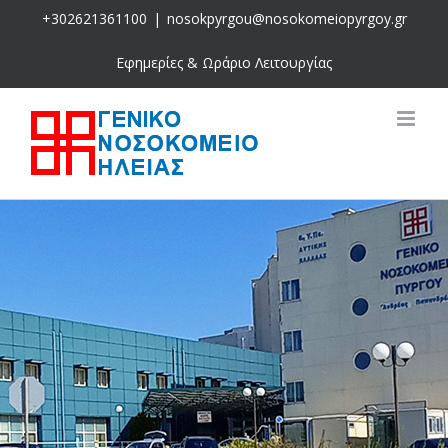
Skip
+302621361100
|
nosokpyrgou@nosokomeiopyrgoy.gr
to
content
Εφημερίες & Ωράριο Λειτουργίας