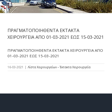
ΠΡΑΓΜΑΤΟΠΟΙΗΘΕΝΤΑ ΕΚΤΑΚΤΑ
ΧΕΙΡΟΥΡΓΕΙΑ ΑΠΟ 01-03-2021 ΕΩΣ 15-03-2021
ΠΡΑΓΜΑΤΟΠΟΙΗΘΕΝΤΑ ΕΚΤΑΚΤΑ ΧΕΙΡΟΥΡΓΕΙΑ ΑΠΟ
01-03-2021 ΕΩΣ 15-03-2021
16-03-2021
|
Λίστα Χειρουργείων – Έκτακτα Χειρουργεία