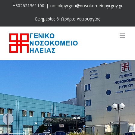
Skip
+302621361100
|
nosokpyrgou@nosokomeiopyrgoy.gr
to
content
Εφημερίες & Ωράριο Λειτουργίας