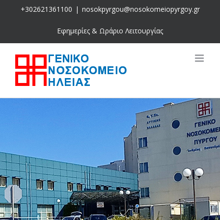
Skip
+302621361100
|
nosokpyrgou@nosokomeiopyrgoy.gr
to
content
Εφημερίες & Ωράριο Λειτουργίας